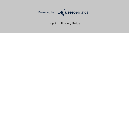
Powered by
Imprint
|
Privacy Policy
HOBART NORGE
Gamle Drammensvei 120A
1363 HØVIK
Phone
(+47) 67 10 98 00
E-post
POST@HOBART.NO
GET IN CONTACT