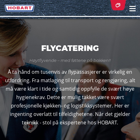
Na
ei
FLYCATERING
Høytflyvende – med føttene på bakken!!
Å ta hånd om tusenvis av flypassasjerer er virkelig en
utfordring. Fra matlaging til transport og rengjøring, alt
må være klart i tide og samtidig oppfylle de svært høye
hygienekrav. Dette er mulig takket være svært
profesjonelle kjøkken- og logistikksystemer. Her er
ingenting overlatt til tilfeldighetene. Når det gjelder
teknikk - stol på ekspertene hos HOBART.