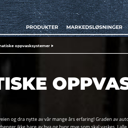
PRODUKTER
MARKEDSLØSNINGER
atiske oppvasksystemer
ISKE OPPVA
veien og dra nytte av vår mange års erfaring! Graden av auto
enger ikke bare av hva og hvor mye som skal vaskes. I all